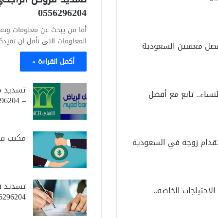
0556296204
أما من يبحث عن معلومات وتفاص
المعلومات التي نأمل ان تفي
أفضل معقبين السعودية
أكمل القراءة »
نساء.. تابع مع أفضل
– 0556296204
مكتب قروض الريا
قدام زوجة في السعودية
احتياجات الخاصة..
6296204