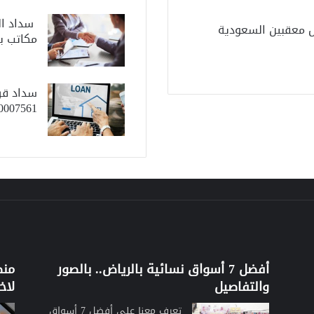
ل معقبين السعودية
مكاتب بالرياض 0597497170 –
561 – 0556296204
أفضل 7 أسواق نسائية بالرياض.. بالصور
والتفاصيل
لاخ
تعرف معنا على أفضل 7 أسواق