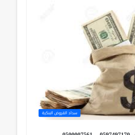
سداد القروض البنكية
تسديد قروض الراجحي 0597497170 – 0500007561 –