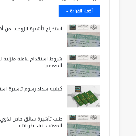
أكمل القراءة »
استخراج تأشيرة للزوجة.. من 
شروط استقدام عاملة منزلية لل
المعقبين
كيفية سداد رسوم تاشيرة است
طلب تأشيرة سائق خاص لذوي ال
المعقب ينفذ طريقته