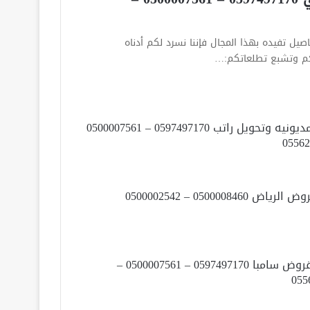
يل تفيده بهذا المجال فإننا نسرد لكم أدناه
دكم وتشبع تطلعاتكم:…
تسديد مديونيه وتحويل راتب 0597497170 – 0500007561
ض 0500008460 – 0500002542
تسديد قروض سامبا 0597497170 – 0500007561 –
055