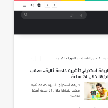
تسجيل الدخول
مقال عشوائي
إضافة عمود جا
بحث
عن
أهمي
دراس
دراس
دراس
دراس
دراس
السابقة
التالية
دية
تصميم الشعارات و الهويات التجارية
الصفحة
الصفحة
يقة استخراج تأشيرة خادمة ثانية.. معقب
جزها خلال 24 ساعة
طريقة استخراج تأشيرة خادمة ثانية..
معقب ينجزها خلال 24 ساعة أفضل
معقبين…