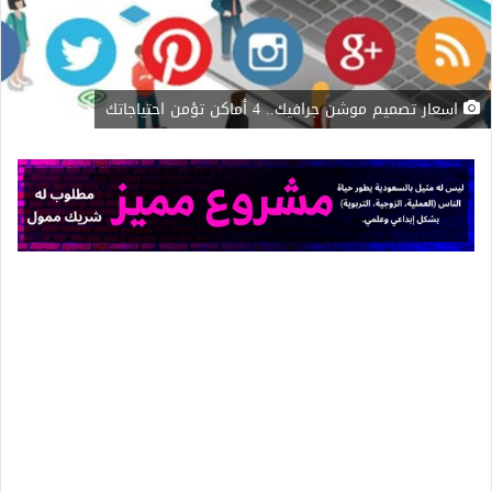
اسعار تصميم موشن جرافيك.. 4 أماكن تؤمن احتياجاتك