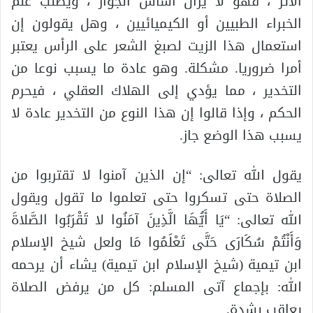
الأثر ، فهو لا يزال أساس الجواز ، ويطلب علم
الخبراء الطبيين أو الكيميائيين ، وهل يقولون إن
استعمال هذا الزيت لصبغ الشعر على الرأس يعتبر
أمرا ضروريا. مشكلة. وهو عادة ما يسبب نوعا من
التخدير ، مما يؤدي إلى الهلاك العقلي ، فيحرم
الحكم ، وإذا قالوا إن هذا النوع من التخدير عادة لا
يسبب هذا الوضع جاز.
يقول الله تعالى: “إن الذين آمنوا لا تقتربوا من
الصلاة حتى تسكروا حتى تعلموا ما تقول ويقول
الله تعالى: “يَا أَيُّهَا الَّذِينَ آمَنُوا لا تَقْرَبُوا الصَّلاةَ
وَأَنْتُمْ سُكَارَى حَتَّى تَعْلَمُوا مَا ولعل شيخ الإسلام
ابن تيمية (شيخ الإسلام ابن تيمية) يشاء أن يرحمه
الله: بإجماع آتى المسلم: كل من يرفض الصلاة
يعاقب بشدة.