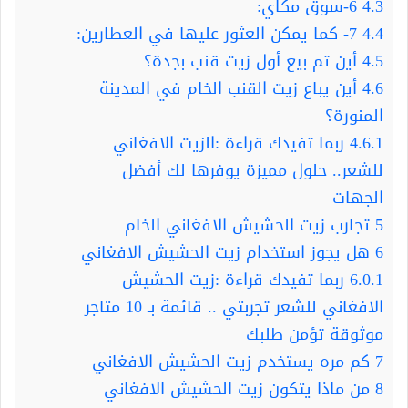
4.3
6-سوق مكاي:
4.4
7- كما يمكن العثور عليها في العطارين:
4.5
أين تم بيع أول زيت قنب بجدة؟
4.6
أين يباع زيت القنب الخام في المدينة
المنورة؟
4.6.1
ربما تفيدك قراءة :الزيت الافغاني
للشعر.. حلول مميزة يوفرها لك أفضل
الجهات
5
تجارب زيت الحشيش الافغاني الخام
6
هل يجوز استخدام زيت الحشيش الافغاني
6.0.1
ربما تفيدك قراءة :زيت الحشيش
الافغاني للشعر تجربتي .. قائمة بـ 10 متاجر
موثوقة تؤمن طلبك
7
كم مره يستخدم زيت الحشيش الافغاني
8
من ماذا يتكون زيت الحشيش الافغاني