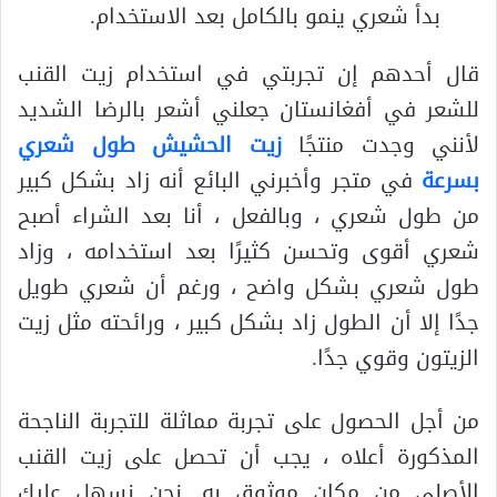
بدأ شعري ينمو بالكامل بعد الاستخدام.
قال أحدهم إن تجربتي في استخدام زيت القنب
للشعر في أفغانستان جعلني أشعر بالرضا الشديد
لأنني وجدت منتجًا
زيت الحشيش طول شعري
بسرعة
في متجر وأخبرني البائع أنه زاد بشكل كبير
من طول شعري ، وبالفعل ، أنا بعد الشراء أصبح
شعري أقوى وتحسن كثيرًا بعد استخدامه ، وزاد
طول شعري بشكل واضح ، ورغم أن شعري طويل
جدًا إلا أن الطول زاد بشكل كبير ، ورائحته مثل زيت
الزيتون وقوي جدًا.
من أجل الحصول على تجربة مماثلة للتجربة الناجحة
المذكورة أعلاه ، يجب أن تحصل على زيت القنب
الأصلي من مكان موثوق به. نحن نسهل عليك