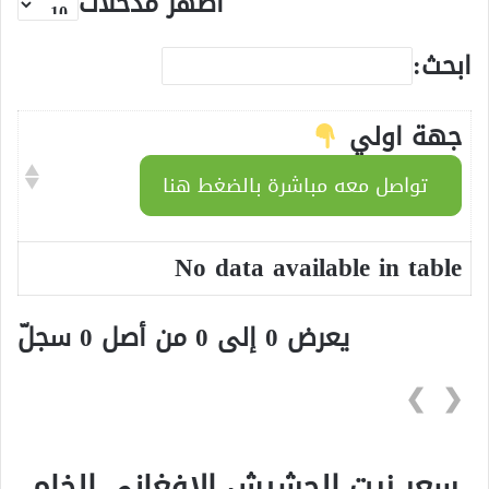
أظهر مُدخلات
ابحث:
جهة اولي
تواصل معه مباشرة بالضغط هنا
No data available in table
يعرض 0 إلى 0 من أصل 0 سجلّ
❯
❮
سعر زيت الحشيش الافغاني الخام