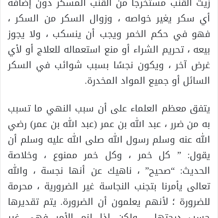
زيت القنب مستخرجاً من القنب المسكر دون إضافة
أي سكر يغير خواصه ، وزوال السكر من السكر ،
فهو في حكم الخمر ويجب أن ينسكب ، ولا يجوز
بيعه ، تحريم الشراء أو منع استعماله للعلاج أو لأي
غرض آخر ، ويكون نجسًا بسبب شوائب في السكر
السائل أو جميع المواد المخدرة.
يتفق معظم العلماء على أن سبب النهي ما تسبب
به من ضرر ، عبد الله بن عمر (عبد الله بن عمر) رضي
الله عنه وسلم رسول الله صلى الله عليه وسلم أن
يقول: ” كل خمر ، وكل خمر ممنوع ، وخلاصة
الحديث: “صحيح” ، ناهيك عن أنها نجسة ، والله
تعالى يأمرنا بتجنب النجاسة غير الضرورية ، محرمة
للضرورة ؛ لأنهم يعلمون أن الضرورة. يتم تقديرها
حسب درجتها ، ولكن إذا لزم الأمر فهي غير