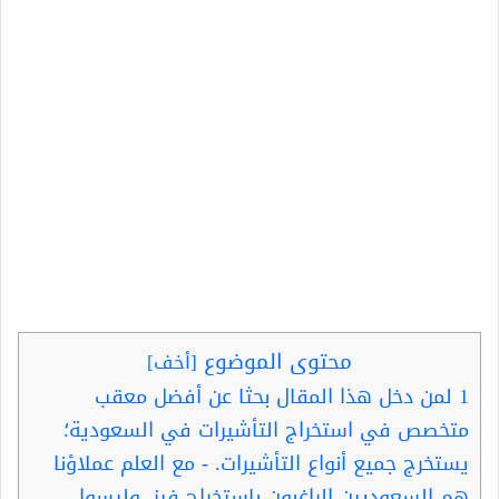
محتوى الموضوع
[
أخف
]
1
لمن دخل هذا المقال بحثا عن أفضل معقب
متخصص في استخراج التأشيرات في السعودية؛
يستخرج جميع أنواع التأشيرات. - مع العلم عملاؤنا
هم السعوديين الراغبون باستخراج فيز، وليسوا