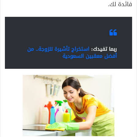
فائدة لك.
ربما تفيدك:
استخراج تأشيرة للزوجة.. من
أفضل معقبين السعودية