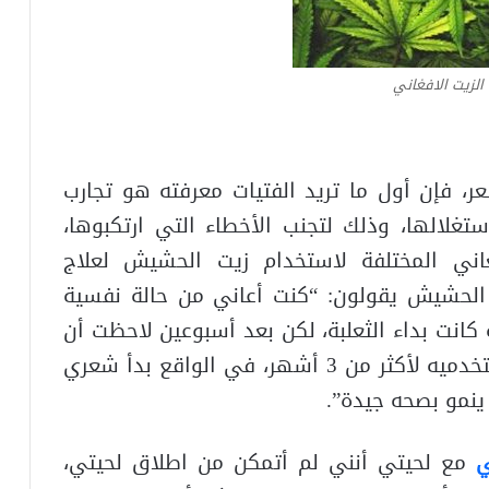
 الزيت الافغاني
عر، فإن أول ما تريد الفتيات معرفته هو تجارب
ستغلالها، وذلك لتجنب الأخطاء التي ارتكبوها،
ني المختلفة لاستخدام زيت الحشيش لعلاج
 الحشيش يقولون: “كنت أعاني من حالة نفسية
كانت بداء الثعلبة، لكن بعد أسبوعين لاحظت أن
شعري بدأ ينمو مرة أخرى. لفعل هذا استخدميه لأكثر من 3 أشهر، في الواقع بدأ شعري
نمو بصحه جيدة”.
ي
مع لحيتي أنني لم أتمكن من اطلاق لحيتي،