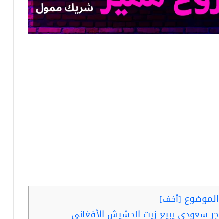
لموضوع
[
أخف
]
جر سعودي يبيع زيت الحشيش الأفغاني