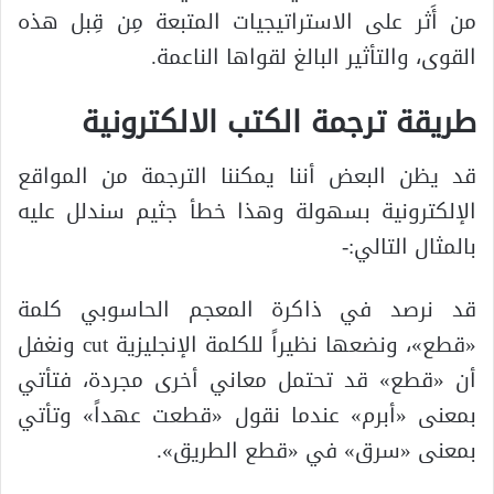
من أَثر على الاستراتيجيات المتبعة مِن قِبل هذه
القوى، والتأثير البالغ لقواها الناعمة.
طريقة ترجمة الكتب الالكترونية
قد يظن البعض أننا يمكننا الترجمة من المواقع
الإلكترونية بسهولة وهذا خطأ جثيم سندلل عليه
بالمثال التالي:-
قد نرصد في ذاكرة المعجم الحاسوبي كلمة
«قطع»، ونضعها نظيراً للكلمة الإنجليزية cut ونغفل
أن «قطع» قد تحتمل معاني أخرى مجردة، فتأتي
بمعنى «أبرم» عندما نقول «قطعت عهداً» وتأتي
بمعنى «سرق» في «قطع الطريق».