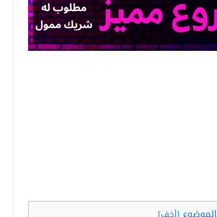
لموضوع
[
أخف
]