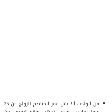
من الواجب ألا يقل عمر المتقدم للزواج عن 25
عاما ميلاديا. ويجب تجهيز ورقة تعريف من