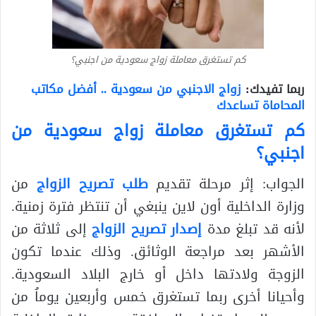
كم تستغرق معاملة زواج سعودية من اجنبي؟
ربما تفيدك:
زواج الاجنبي من سعودية .. أفضل مكاتب
المحاماة تساعدك
كم تستغرق معاملة زواج سعودية من
اجنبي؟
الجواب: إثر مرحلة تقديم
طلب تصريح الزواج
من
وزارة الداخلية أون لاين ينبغي أن تنتظر فترة زمنية.
لأنه قد تبلغ مدة
إصدار تصريح الزواج
إلى ثلاثة من
الأشهر بعد مراجعة الوثائق. وذلك عندما تكون
الزوجة ولادتها داخل أو خارج البلاد السعودية.
وأحيانا أخرى ربما تستغرق خمس وأربعين يوماُ من