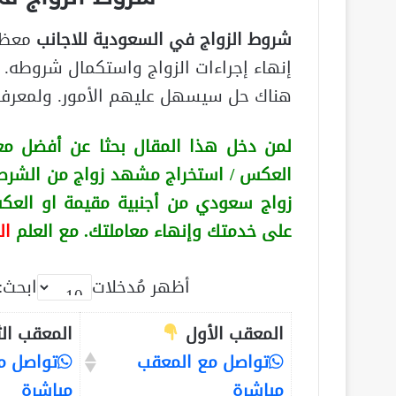
شروط الزواج في السعودية للاجانب
معظم 
إنهاء إجراءات الزواج واستكمال شروطه.
هناك حل سيسهل عليهم الأمور. ولمعرفة 
لمن دخل هذا المقال بحثا عن أفضل مع
العكس
/ استخراج مشهد زواج من الشرط
زواج سعودي من أجنبية
مقيمة او الع
على خدمتك وإنهاء معاملتك. مع العلم
ال
أظهر مُدخلات
ابحث:
المعقب الأول
المعقب ال
تواصل مع المعقب
تواصل م
مباشرة
مباشرة