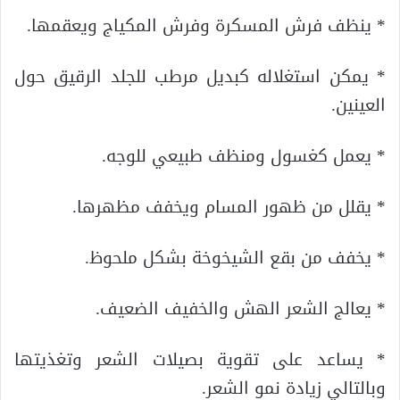
* ينظف فرش المسكرة وفرش المكياج ويعقمها.
* يمكن استغلاله كبديل مرطب للجلد الرقيق حول
العينين.
* يعمل كغسول ومنظف طبيعي للوجه.
* يقلل من ظهور المسام ويخفف مظهرها.
* يخفف من بقع الشيخوخة بشكل ملحوظ.
* يعالج الشعر الهش والخفيف الضعيف.
* يساعد على تقوية بصيلات الشعر وتغذيتها
وبالتالي زيادة نمو الشعر.