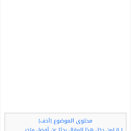
محتوى الموضوع
[
أخف
]
0.1
لمن دخل هذا المقال بحثا عن أفضل متجر