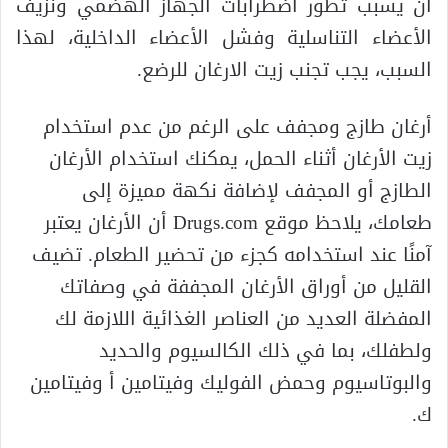
أن يسبب تطور اضطرابات الجهاز الهضمي ونزيف
الأعضاء التناسلية وفشل الأعضاء الداخلية، لهذا
السبب، يجب تجنب زيت الارغان للرضع.
أرغان طازج ومجفف على الرغم من عدم استخدام
زيت الأرغان أثناء الحمل، يمكنك استخدام الأرغان
الطازج أو المجفف لإضافة نكهة مميزة إلى
طعامك، يلاحظ موقع Drugs.com أن الأرغان يعتبر
آمنًا عند استخدامه كجزء من تحضير الطعام. تضيف
القليل من أوراق الأرغان المجففة في وصفاتك
المفضلة العديد من العناصر الغذائية اللازمة لك
ولطفلك، بما في ذلك الكالسيوم والحديد
والبوتاسيوم وحمض الفوليك وفيتامين أ وفيتامين
ك.