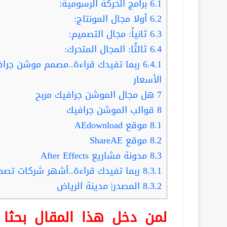
6.1
برامج الحركة الرسومية:
6.2
أولا مجال المونتاج:
6.3
ثانياً: مجال التصميم:
6.4
ثالثًا: المجال المتحرك:
6.4.1
الأسعار
7
هل مجال الموشن جرافيك مربح
8
قوالب الموشن جرافيك
8.1
موقع AEdownload
8.2
موقع ShareAE
8.3
مدونة مشاريع After Effects
8.3.1
ربما تفيدك قراءة..أشهر شركات تصم
8.3.2
المصدر| مدينة الرياض
لمن دخل هذا المقال بحث