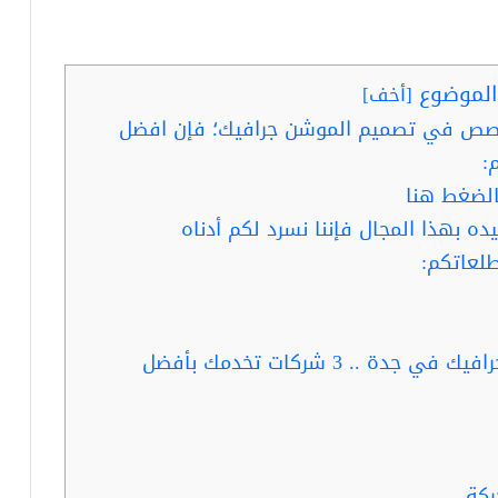
لموضوع
[
أخف
]
خصص في تصميم الموشن جرافيك؛ فإن افضل
:
لضغط هنا
 بهذا المجال فإننا نسرد لكم أدناه
طلعاتكم:
ربما تفيدك قراءة … مصمم موشن جرافيك في جدة .. 3 شركات تخدمك بأفضل
ركة