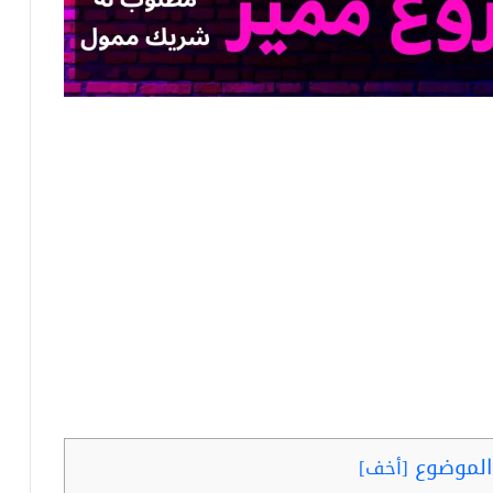
لموضوع
[
أخف
]