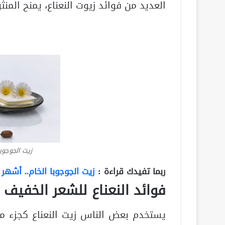
العديد من فوائد زيوت النعناع، يمنح المنثو
زيت الجوجوبا
ربما تفيدك قراءة :
زيت الجوجوبا الخام.. أشهر 4 متاجر توفره
فوائد النعناع للشعر الخفيف
يستخدم بعض الناس زيت النعناع كجزء م