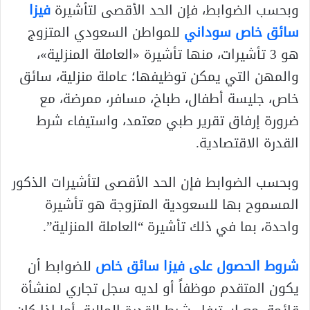
وبحسب الضوابط، فإن الحد الأقصى لتأشيرة
فيزا
سائق خاص سوداني
للمواطن السعودي المتزوج
هو 3 تأشيرات، منها تأشيرة «العاملة المنزلية»،
والمهن التي يمكن توظيفها؛ عاملة منزلية، سائق
خاص، جليسة أطفال، طباخ، مسافر، ممرضة، مع
ضرورة إرفاق تقرير طبي معتمد، واستيفاء شرط
القدرة الاقتصادية.
وبحسب الضوابط فإن الحد الأقصى لتأشيرات الذكور
المسموح بها للسعودية المتزوجة هو تأشيرة
واحدة، بما في ذلك تأشيرة “العاملة المنزلية”.
شروط الحصول على فيزا سائق خاص
للضوابط أن
يكون المتقدم موظفاً أو لديه سجل تجاري لمنشأة