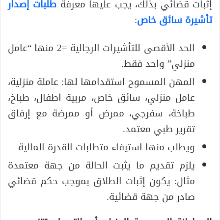
إثبات قضائي بذلك، يجب عليها معرفة
طلبات إصدار
تأشيرة سائق خاص
:
الحد الأقصى للتأشيرات الرجالية =2 منها “عامل
منزلي” واحد فقط.
المهن المسموح استقدامها لها: عاملة منزلية،
عامل منزلي، سائق خاص، مربية اطفال، طباخ،
طباخة، سفرجي، ممرض أو ممرضة مع إرفاق
تقرير طبي معتمد.
ويطلب منها استيفاء متطلبات القدرة المالية
يلزم تقديم ما يثبت الحالة من جهة معتمدة
مثال: يكون إثبات الطلاق بموجب حكم قضائي
صادر من جهة قضائية.