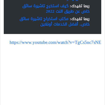
ربما تفيدك:
كيف استخرج تاشيرة سائق
خاص عن طريق النت 2022
ربما تفيدك:
مكتب استخراج تاشيرة سائق
خاص.. أفضل الخدمات أونلاين
https://www.youtube.com/watch?v=TgCs5nc7sNE