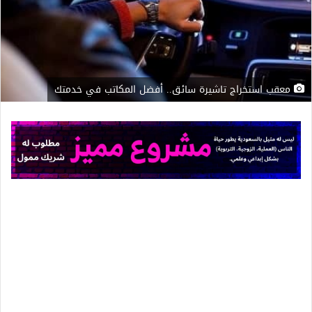
معقب استخراج تاشيرة سائق.. أفضل المكاتب في خدمتك