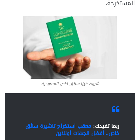
المستخرجة.
شروط فيزا سائق خاص للسعودية
ربما تفيدك:
معقب استخراج تاشيرة سائق
خاص.. أفضل الجهات أونلاين