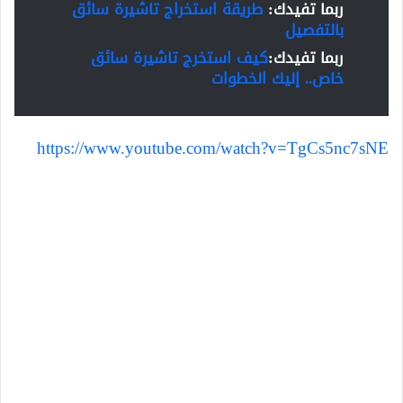
ربما تفيدك:
طريقة استخراج تاشيرة سائق
بالتفصيل
ربما تفيدك:
كيف استخرج تاشيرة سائق
خاص.. إليك الخطوات
https://www.youtube.com/watch?v=TgCs5nc7sNE