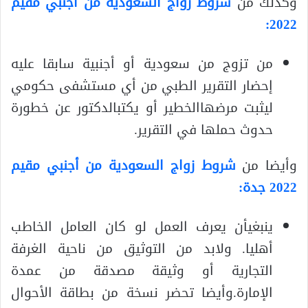
وكذلك من
شروط زواج السعودية من أجنبي مقيم
2022:
من تزوج من سعودية أو أجنبية سابقا عليه
إحضار التقرير الطبي من أي مستشفى حكومي
ليثبت مرضهاالخطير أو يكتبالدكتور عن خطورة
حدوث حملها في التقرير.
وأيضا من
شروط زواج السعودية من أجنبي مقيم
2022 جدة:
ينبغيأن يعرف العمل لو كان العامل الخاطب
أهليا. ولابد من التوثيق من ناحية الغرفة
التجارية أو وثيقة مصدقة من عمدة
الإمارة.وأيضا تحضر نسخة من بطاقة الأحوال