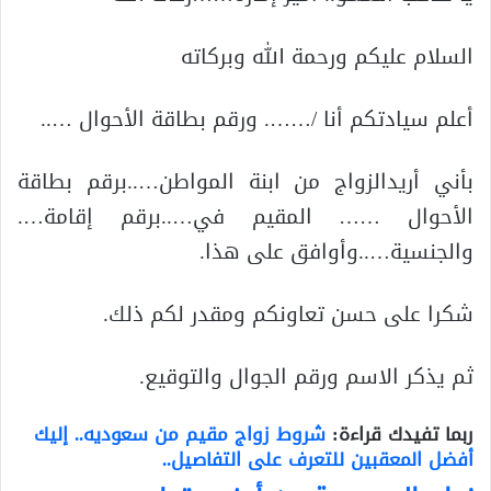
السلام عليكم ورحمة الله وبركاته
أعلم سيادتكم أنا /……. ورقم بطاقة الأحوال …..
بأني أريدالزواج من ابنة المواطن…..برقم بطاقة
الأحوال …… المقيم في…..برقم إقامة….
والجنسية…..وأوافق على هذا.
شكرا على حسن تعاونكم ومقدر لكم ذلك.
ثم يذكر الاسم ورقم الجوال والتوقيع.
ربما تفيدك قراءة:
شروط زواج مقيم من سعوديه.. إليك
أفضل المعقبين للتعرف على التفاصيل..