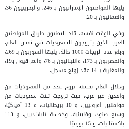
يليها المواطنون الإماراتيون بـ 246، والبحرينيون 36،
والعمانيون بـ 20.
وفي الوقت نفسه، قاد اليمنيون طريق المواطنين
العرب الذين يتزوجون السعوديات في نفس العام،
وبلغ عدد الزيجات 1000 حالة، يليها السوريون بـ 269،
والمصريون بـ 173، واللبنانيون بـ 76، والعراقيون بـ19،
والمغاربة بـ 14 عقد زواج مسجل.
وخلال العام نفسه، تزوج عدد من السعوديات من
وافدين غير عرب، حيث تزوجت ثلاث سعوديات من
مواطنين أوروبيين، و 10 بريطانيات، و 13 أميركيًا،
وسبع هنود، وفلبينية، وخمسة تايلانديين، و 118
باكستانيات، و 15 بورميًا.