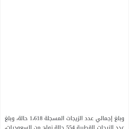
وبلغ إجمالي عدد الزيجات المسجلة 1،618 حالة، وبلغ
عدد الزيجات القطرية 554 حالة زواج من السعوديات،