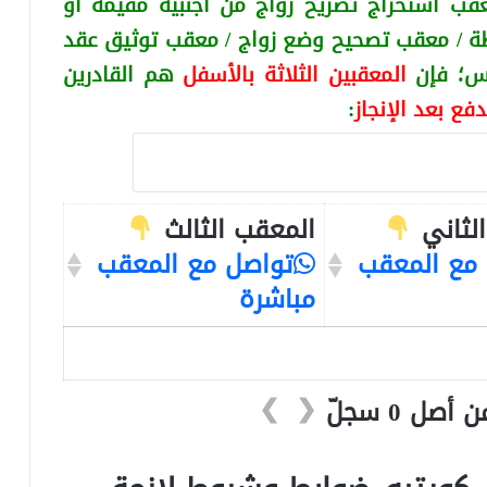
قب استخراج تصريح زواج من اجنبية
مقيمة او
ة / معقب تصحيح وضع زواج / معقب توثيق عقد
كس
؛ فإن
المعقبين الثلاثة بالأسفل
هم القادرين
دفع بعد الإنجاز
:
لثاني
المعقب الثالث
مع المعقب
تواصل مع المعقب
مباشرة
❯
❮