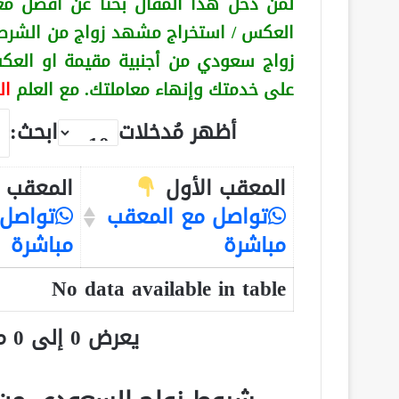
لمن دخل هذا المقال بحثا عن أفضل مع
العكس
/ استخراج مشهد زواج من الشرط
زواج سعودي من أجنبية
مقيمة او الع
على خدمتك وإنهاء معاملتك. مع العلم
ال
أظهر مُدخلات
ابحث:
المعقب الأول
المعقب ا
تواصل مع المعقب
تواصل 
مباشرة
مباشرة
No data available in table
يعرض 0 إلى 0 من أصل 0 سجلّ