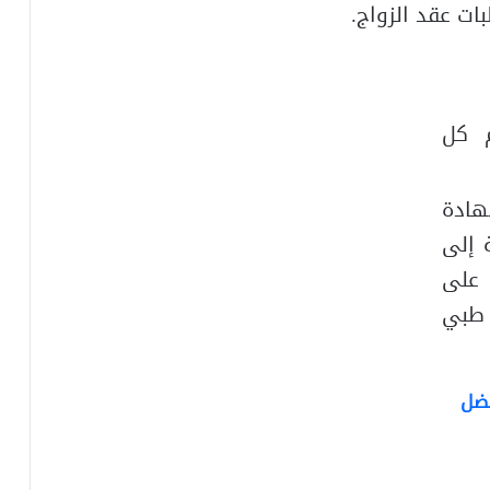
ات عقد الزواج.
 كل
هادة
 إلى
 على
 طبي
فضل