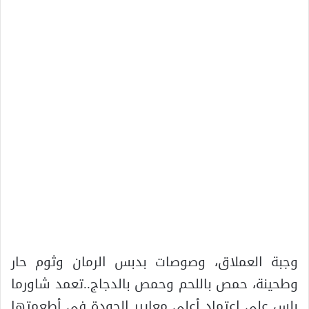
وجبة العملاق، وصوصات بدبس الرمان وثوم حار
وطحينة، حمص باللحم وحمص بالدجاج..تعمد شاورما
بلس على اعتماد أعلى معايير الجودة في أطعمتها