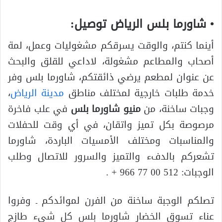
• شاورما بلس الرياض توصيل:
أينما كنتم، والوقت يسرقكم مشغوليات وعمل، لمة
أصحاب والمطاعم مشغولة، لاداعي للقلق والبحث
عن عنوان لمطعم يرضي ذائقتكم، شاورما بلس وفر
خدمة طلبات خارجية لمختلف مناطق
مدينة الرياض
،
وجبات ساخنة، من
منيو شاورما بلس
في علب فاخرة
مرصوصة بكل تميز واتقان، في أي وقت للحفلات
والمناسبات ومختلف الأمسيات الباردة، شاورما
تشعركم بالدفء والتميز والسرور للاتصال وطلب
الوجبات: 512 00 77 966 + .
تصلكم الوجبة ساخنة من الفرن لموائدكم ـ وفروا
عناء تسوق الخضار شاورما بلس كل شيء طازج