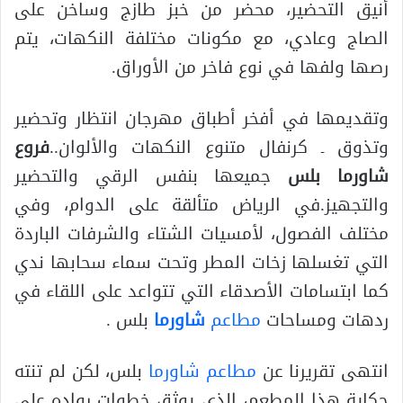
أنيق التحضير، محضر من خبز طازج وساخن على
الصاج وعادي، مع مكونات مختلفة النكهات، يتم
رصها ولفها في نوع فاخر من الأوراق.
وتقديمها في أفخر أطباق مهرجان انتظار وتحضير
وتذوق ـ كرنفال متنوع النكهات والألوان..
فروع
شاورما بلس
جميعها بنفس الرقي والتحضير
والتجهيز.في الرياض متألقة على الدوام، وفي
مختلف الفصول، لأمسيات الشتاء والشرفات الباردة
التي تغسلها زخات المطر وتحت سماء سحابها ندي
كما ابتسامات الأصدقاء التي تتواعد على اللقاء في
ردهات ومساحات
مطاعم
شاورما
بلس .
انتهى تقريرنا عن
مطاعم شاورما
بلس، لكن لم تنته
حكاية هذا المطعم، الذي يوثق خطوات رواده على