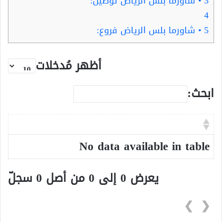
3
• شاورما بلس الرياض توصيل:
4
5
• شاورما بلس الرياض فروع:
أظهر مُدخلات
ابحث:
No data available in table
يعرض 0 إلى 0 من أصل 0 سجلّ
❯
❮