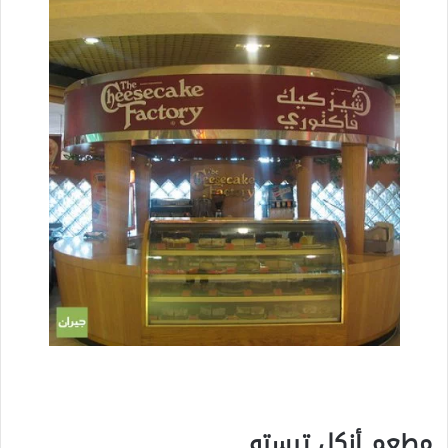
مطعم أنكل تيستو