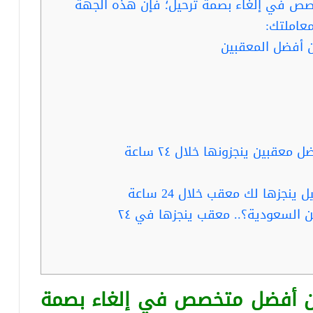
صص في إلغاء بصمة ترحيل؛ فإن هذه الجهة
عاملتك:
 أفضل المعقبين
قبين ينجزونها خلال ٢٤ ساعة
نجزها لك معقب خلال 24 ساعة
ربما تفيدك: كم مدة بصمة الترحيل من السعودية؟.. معقب ينجزها في ٢٤
عن أفضل متخصص في إلغاء بصمة