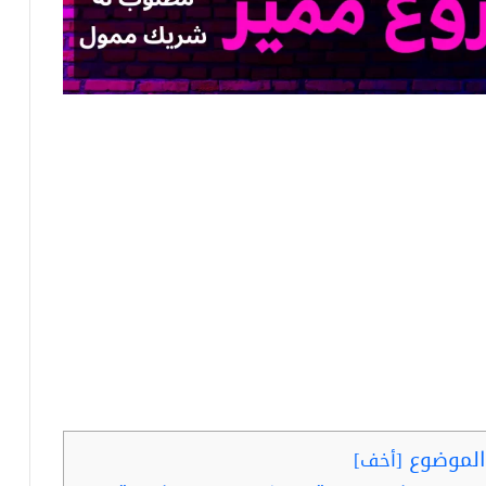
لموضوع
[
أخف
]