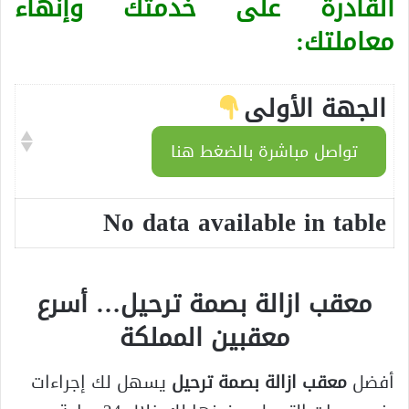
القادرة على خدمتك وإنهاء
معاملتك:
الجهة الأولى
تواصل مباشرة بالضغط هنا
No data available in table
معقب ازالة بصمة ترحيل…
أسرع
معقبين المملكة
أفضل
معقب ازالة بصمة ترحيل
يسهل لك إجراءات