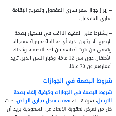
– إبراز جواز سفر ساري المفعول وتصريح الإقامة
ساري المفعول.
– يشترط على المقيم الراغب في تسجيل بصمة
الإصبع ألا يكون لديه أي مخالفة مرورية مسجلة،
ويُعفى من بترت أصابعه من أخذ البصمة، وكذلك
الأطفال دون سن 12 عامًا، وكبار السن الذين تزيد
أعمارهم عن 70 عامًا.
شروط البصمة في الجوازات
شروط البصمة في الجوازات
وكيفية إلغاء بصمة
الترحيل
، تعرفها لك
معقب سجل تجاري الرياض
،
حيث
كل من تعرض لعقوبة الإبعاد من السعودية يريد أن