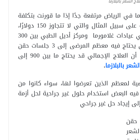
اج الشعر بالبلازما
ما في الرياض مرتفعة جدًا إذا ما قورنت بتكلفة
نفس الجلسة في مراكز التجميل التركية على سبيل المثال والتي لا تتجاوز 150 دولارًا،
فقد تتراوح تكلفة جلسة بلازما الشعر في عيادات غلامورما ومركز أديل الطبي بين 300
إلى 500 دولار أمريكي، في الوقت الذي يحتاج فيه معظم المرضى إلى 3 جلسات حقن
للوصول إلى النتيجة المرجوة، مما يعني أن العلاج الإجمالي قد يحتاج ما بين 900 إلى
شعر بالبلازما
.
ية لمعظم الذين تعرضوا لها، سواء كانوا من
فيه البعض استخدام حلول غير جراحية لحل أزمة
إلى إيجاد حل غير جراحي
 حقن
لشعر