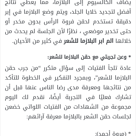
يضاف الكالسيوم إلى البلازما، مما يعطي نتائج
أفضل لتجديد خلايا الجلد، ويتم وضع البلازما في إبر
دقيقة تستخدم لحقن فروة الرأس بدون مخدر أو
حتى تخدير موضعي ، نظرًا لأن الجلسة لم يحدث من
خلالها
الم ابر البلازما للشعر
في كثير من الأحيان.
* وعن تجربتي مع حقن البلازما للشعر:
عادة تلجأ الفتيات إلى سؤال متكرر “من جرب حقن
البلازما للشعر”، وبمجرد التفكير في الخطوة للتأكد
من نتائجها ومعرفة مدى رضا الناس عنها قبل أن
تشارك فعليًا في التجربة أيضًا، نقدم لك اليوم
مجموعة من الشهادات من الفتيات اللواتي خضعن
لجلسات حقن الشعر بالبلازما معرفة آرائهم:
* (مروة أحمد):