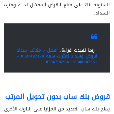
السنوية بناءً على مبلغ القرض المفضل لديك وفترة
السداد.
ربما تفيدك قراءة:
أفضل 5 مكاتب سداد
قروض وسداد تعثرات سمه 0597497170 –
0500007561 – 0556296204
قروض بنك ساب بدون تحويل المرتب
يمنح بنك ساب العديد من المزايا على البنوك الأخرى