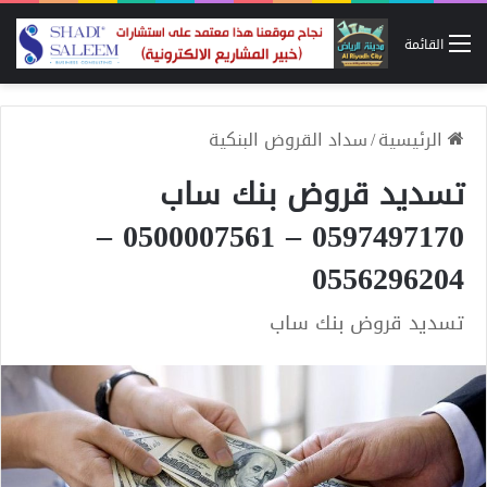
القائمة
الرئيسية
/
سداد القروض البنكية
تسديد قروض بنك ساب
0597497170 – 0500007561 –
0556296204
تسديد قروض بنك ساب