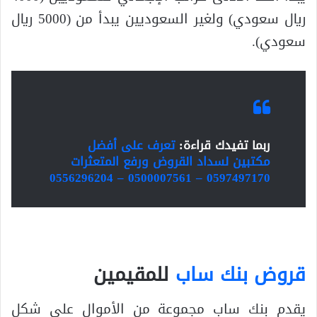
ريال سعودي) ولغير السعوديين يبدأ من (5000 ريال
سعودي).
ربما تفيدك قراءة:
تعرف على أفضل
مكتبين لسداد القروض ورفع المتعثرات
0597497170 – 0500007561 – 0556296204
قروض بنك ساب
للمقيمين
يقدم بنك ساب مجموعة من الأموال على شكل