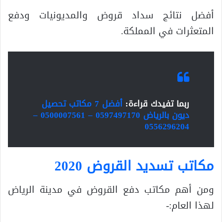
أفضل نتائج سداد قروض والمديونيات ودفع
المتعثرات في المملكة.
ربما تفيدك قراءة:
أفضل 7 مكاتب تحصيل
ديون بالرياض 0597497170 – 0500007561 –
0556296204
مكاتب تسديد القروض 2020
ومن أهم مكاتب دفع القروض في مدينة الرياض
لهذا العام:-