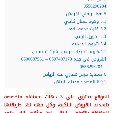
0556296204
5
معايير منح القروض
5.1
وجود ضمان كافي
5.2
فترة خدمة العمل
5.3
تحويل الراتب
5.4
شروط الأهلية
5.4.1
ربما تفيدك قراءة: شركات تسديد
القروض في جده 0597497170 – 0500007561
– 0556296204
6
تسديد قرض عقاري بنك الرياض
6.0.1
المصدر: مدينة الرياض
الموقع يحتوي على 3 جهات مستقلة متخصصة
بتسديد القروض البنكية، وكل جهة لها طريقتها