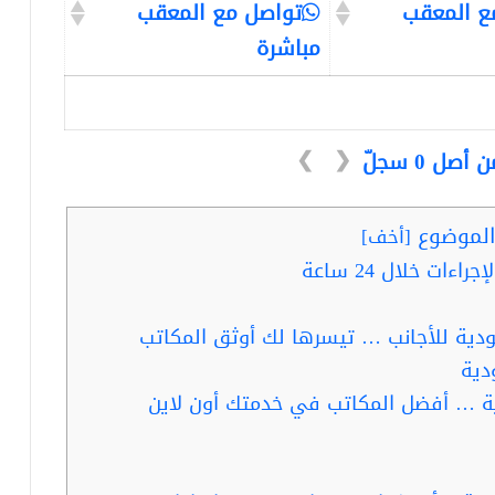
ع المعقب
تواصل مع المعقب
مباشرة
❯
❮
لموضوع
[
أخف
]
ات خلال 24 ساعة
دية للأجانب … تيسرها لك أوثق المكاتب
دية
ة … أفضل المكاتب في خدمتك أون لاين