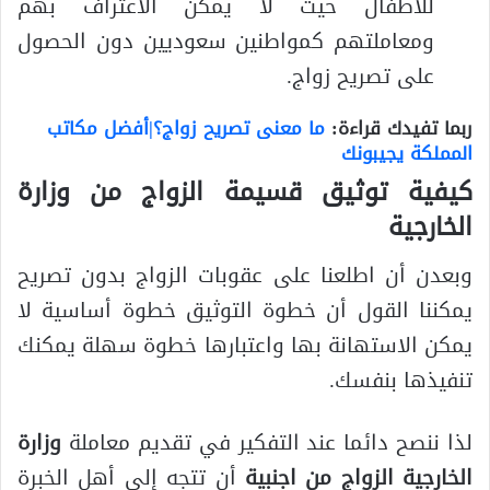
للأطفال حيث لا يمكن الاعتراف بهم
ومعاملتهم كمواطنين سعوديين دون الحصول
على تصريح زواج.
ربما تفيدك قراءة:
ما معنى تصريح زواج؟|أفضل مكاتب
المملكة يجيبونك
كيفية توثيق قسيمة الزواج من وزارة
الخارجية
وبعدن أن اطلعنا على عقوبات الزواج بدون تصريح
يمكننا القول أن خطوة التوثيق خطوة أساسية لا
يمكن الاستهانة بها واعتبارها خطوة سهلة يمكنك
تنفيذها بنفسك.
لذا ننصح دائما عند التفكير في تقديم معاملة
وزارة
الخارجية الزواج من اجنبية
أن تتجه إلى أهل الخبرة