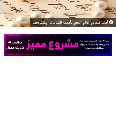
أبشر تصريح زواج..تمتع بأحدث الخدمات الإلكترونية