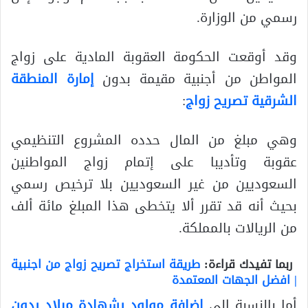
رسمي من الوزارة.
وقد أوقعت الحكومة العقوبة المادية على زواج
المواطن من أجنبية مقيمة بدون
إمارة المنطقة
الشرقية تصريح زواج
:
وهي مبلغ من المال حدده المشروع التنظيمي
عقوبة وتأديبا على إتمام زواج المواطنين
السعوديين من غير السعوديين بلا ترخيص رسمي
بحيث أنه قد تقرر ألا يتخطى هذا المبلغ مائة ألف
من الريالات بالمملكة.
ربما تفيدك قراءة:
طريقة استخراج تصريح زواج من اجنبية
| افضل الجهات المعتمدة
أما بالنسبة إلى
إضافة مولود بشهادة ميلاد بدون