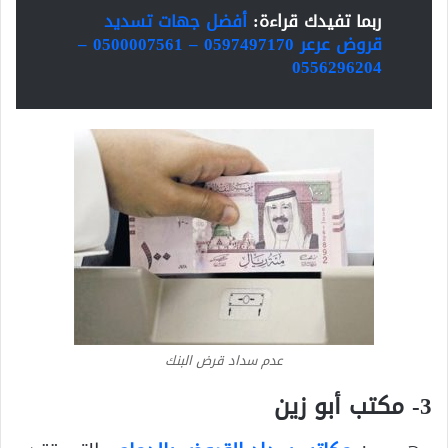
ربما تفيدك قراءة:
أفضل جهات تسديد
قروض عرعر 0597497170 – 0500007561 –
0556296204
عدم سداد قرض البنك
3- مكتب أبو زين