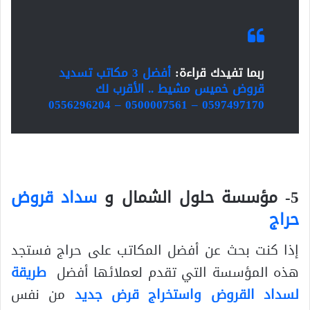
ربما تفيدك قراءة:
أفضل 3 مكاتب تسديد
قروض خميس مشيط .. الأقرب لك
0597497170 – 0500007561 – 0556296204
5- مؤسسة حلول الشمال و
سداد قروض
حراج
إذا كنت بحث عن أفضل المكاتب على حراج فستجد
هذه المؤسسة التي تقدم لعملائها أفضل
طريقة
لسداد القروض واستخراج قرض جديد
من نفس