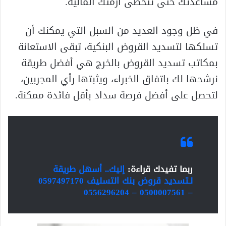
مساعدتك حتى تتخطى أزمتك المالية.
في ظل وجود العديد من السبل التي يمكنك أن
تسلكها لتسديد القروض البنكية، تبقى الاستعانة
بمكاتب تسديد القروض بالخرج هي أفضل طريقة
نرشحها لك باتفاق الخبراء، ويثبتها رأي المجربين،
لتحصل على أفضل فرصة سداد بأقل فائدة ممكنة.
ربما تفيدك قراءة:
إليك.. أسهل طريقة
لـتسديد قروض بنك التسليف 0597497170
– 0500007561 – 0556296204