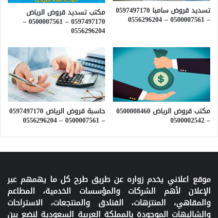
تسديد قروض سامبا 0597497170
مكتب تسديد قروض الرياض
– 0500007561 – 0556296204
0597497170 – 0500007561 –
0556296204
حاسبة قروض الرياض 0597497170
مكتب قروض الرياض 0500008460
– 0500007561 – 0556296204
– 0500002542
موقع اعلاني يخدم زواره عن طريق طرح كل ما يهمهم عبر
الإعلان لأهم الشركات والمؤسسات الخدمية، المطاعم
والمقاهي، المنتزهات، الفنادق والمنتجعات، الاستراحات
والشاليهات الموجودة بالمملكة العربية السعودية لنضع بين