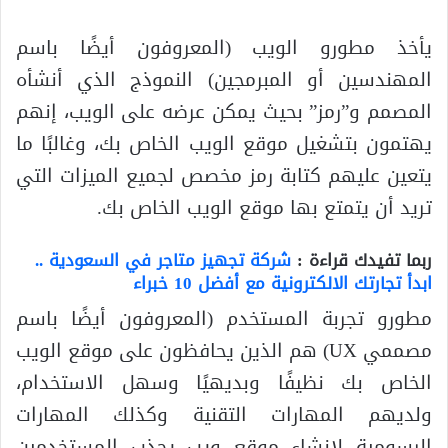
يأخذ مطورو الويب (المعروفون أيضًا باسم
المهندسين أو المبرمجين) النموذج الذي أنشأه
المصمم و”رمز” بحيث يمكن عرضه على الويب، إنهم
يهتمون بتشغيل موقع الويب الخاص بك، وغالبًا ما
يتعين عليهم كتابة رمز مخصص لجميع الميزات التي
تريد أن يتمتع بها موقع الويب الخاص بك.
ربما تفيدك قراءة :
شركة تجهيز متاجر في السعودية ..
ابدأ تجارتك الالكترونية مع أفضل 10 خبراء
مطورو تجربة المستخدم (المعروفون أيضًا باسم
مصممي UX) هم الذين يحافظون على موقع الويب
الخاص بك نظيفًا وبديهيًا وسهل الاستخدام،
ولديهم المهارات التقنية وكذلك المهارات
الرسومية لإنشاء موقع ويب يجذب المستخدمين