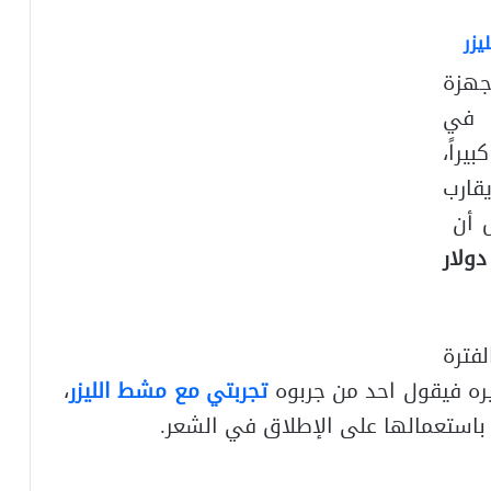
يزر
جهزة
 في
يراً،
قارب
 أن
100 دولار
فترة
ثيره فيقول احد من جربوه
تجربتي مع مشط الليزر
،
باستعمالها على الإطلاق في الشعر.