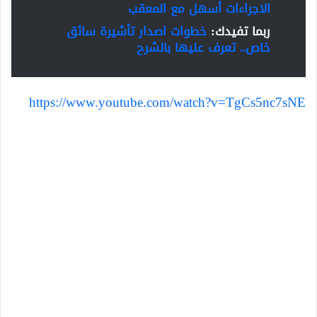
الاجراءات أسهل مع المعقب
ربما تفيدك:
خطوات اصدار تأشيرة سائق
خاص.. تعرف عليها بالشرح
https://www.youtube.com/watch?v=TgCs5nc7sNE