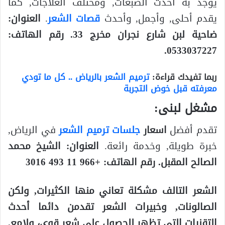
يوجد به أحدث الصبغات, ومختلف العلاجات, كما
يقدم أحلى, وأجمل, وأحدث
قصات الشعر
.
العنوان:
ضاحية لبن شارع نجران مخرج 33. رقم الهاتف:
0533037227.
ربما تفيدك قراءة:
ترميم الشعر بالرياض .. كل ما تودي
معرفته قبل خوض التجربة
مشغل لبنى:
تقدم أفضل
اسعار
جلسات ترميم الشعر
في الرياض,
خبرة طويلة, وخدمة رائعة.
العنوان: الشيخ محمد
الصالح المقبل. رقم الهاتف: +966 11 493 3016
الشعر التالف مشكلة تعاني منها الكثيرات, ولكن
الصالونات, وخبيرات الشعر تقدمن دائما أحدث
التقنيات التي تظهر للحصول على شعر قوي، ولامع.