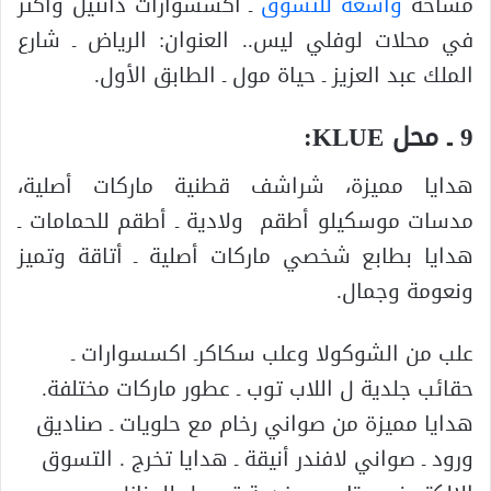
مساحة
واسعة للتسوق
ـ اكسسوارات دانتيل وأكثر
في محلات لوفلي ليس.. العنوان: الرياض ـ شارع
الملك عبد العزيز ـ حياة مول ـ الطابق الأول.
9 ـ محل KLUE:
هدايا مميزة، شراشف قطنية ماركات أصلية،
مدسات موسكيلو أطقم ولادية ـ أطقم للحمامات ـ
هدايا بطابع شخصي ماركات أصلية ـ أتاقة وتميز
ونعومة وجمال.
علب من الشوكولا وعلب سكاكرـ اكسسوارات ـ
حقائب جلدية ل اللاب توب ـ عطور ماركات مختلفة.
هدايا مميزة من صواني رخام مع حلويات ـ صناديق
ورود ـ صواني لافندر أنيقة ـ هدايا تخرج . التسوق