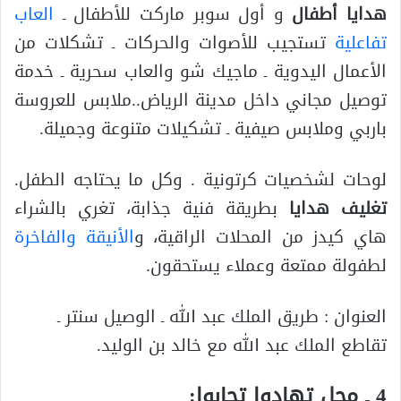
هدايا أطفال
و أول سوبر ماركت للأطفال ـ
العاب
تفاعلية
تستجيب للأصوات والحركات ـ تشكلات من
الأعمال اليدوية ـ ماجيك شو والعاب سحرية ـ خدمة
توصيل مجاني داخل مدينة الرياض..ملابس للعروسة
باربي وملابس صيفية ـ تشكيلات متنوعة وجميلة.
لوحات لشخصيات كرتونية . وكل ما يحتاجه الطفل.
تغليف هدايا
بطريقة فنية جذابة، تغري بالشراء
هاي كيدز من المحلات الراقية، و
الأنيقة والفاخرة
لطفولة ممتعة وعملاء يستحقون.
العنوان : طريق الملك عبد الله ـ الوصيل سنتر ـ
تقاطع الملك عبد الله مع خالد بن الوليد.
4 ـ محل تهادوا تحابوا: