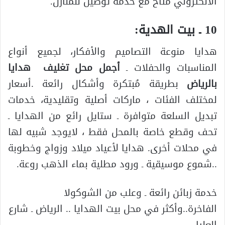
الالكتروني متاح مع خدمة توصيل للمنازل.
10 ـ بيت الهدية:
هدايا منوعة التصاميم والأفكار، لجميع أنواع
المناسبات والحفلات ـ
أجمل محل تغليف هدايا
بالرياض
بطريقة مُبتكرة وأشكال رائعة .أسعار
لمختلف الفئات ، ماركات أصلية وتقليدية، خدمات
تبديل السلعة متوافرة ـ ستايل رائع من الهدايا ـ
تحف وقطع خاصة بالمحل فقط ، لايوجد شبيه لها
في محلات أخرى. هدايا لأعياد ميلاد وزواج وخطوبة
..شموع موسيقية ـ ورود مطلية بماء الذهب روعة.
خدمة زبائن رائعة ـ وعلب من الشوكولا
الفاخرة..وأكثر في محل بيت الهدايا .. الرياض ـ شارع