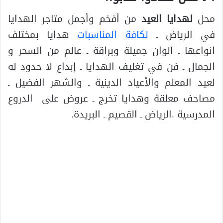
محل
لهدايا العيد
من أفخم وأجمل متاجر الهدايا
في الرياض ـ
لكافة المناسبات
هدايا بمختلف
انواعها ـ ألوان جميلة وبراقة ـ عالم من السحر و
الجمال ـ فن في تغليف الهدايا ـ إبداع لا حدود له
لعيد المعلم والأعياد الدينية ـ والشهر الفضيل ـ
مصاحف معلقة وهدايا تخرج ـ عروض على الدروع
المدرسية .الرياض ـ القصيم ـ البريدة.