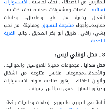
للمقربين من الأصدقاء ـ تحف نحاسية ـ
اكسسوارات
نسائية
ـ فضيات ومشغولات صدفية تحف خشبية ـ
أشغال يدوية من عاج وصلصال.. بطاقات
معايدة..وأجواء
مشجعة للتسوق
ومفاجئة من نحب
بشيء راقي.. طريق أبو بكر الصديق ـ جانب
القرية
النجدية
.
8 ـ محل لوفلي ليس:
محل هدايا
ـ مجموعات مميزة للعروسين والمواليد ـ
والأصدقاء.مجموعات ملابس متنوعة من اشكال
وألوان لطفلك ـ زهور صناعية ملونة اكسسوارات
وديكور للمنازل ـ دمى وعرائس جميلة .
أناقة في الترتيب والتوزيع ـ إضاءات وخلفيات رائعة ـ