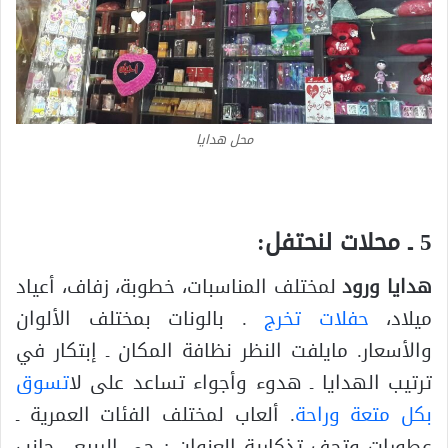
محل هدايا
5 ـ محلات لنحتفل:
هدايا ورود
لمختلف المناسبات، خطوبة، زفاف، أعياد
ميلاد،
حفلات تخرج
. بالونات بمختلف الألوان
والأسعار. مايلفت النظر نظافة المكان ـ إبتكار في
ترتيب الهدايا ـ هدوء وأجواء تساعد على لا
تسوق
بكل متعة وراحة
. ألعاب لمختلف الفئات العمرية ـ
عطورات وتحف تذكارية العنوان : حي الربيع ـ جانب