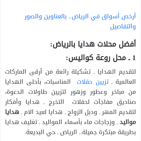
أرخص أسواق في الرياض.. بالعناوين والصور
والتفاصيل
أفضل محلات هدايا بالرياض:
1 ـ محل روعة كواليس:
لتقديم الهدايا ـ تشكيلة رائعة من أرقى الماركات
العالمية ـ
تزيين حفلات
المناسبات، بأحلى الهدايا
من مباخر وعطور وزهور لتزيين طاولات الدعوة،
صناديق مفاجآت لحفلات التخرج ـ هدايا وأفكار
لتقديم المهر ـ ودبل الزواج ـ هدايا لعيد الام ـ
هدايا
مواليد
ـ وزجاجات ماء بأسماء المواليد ـ تغليف هدايا
بطريقة مبتكرة جميلة.. الرياض ـ حي البديعة.