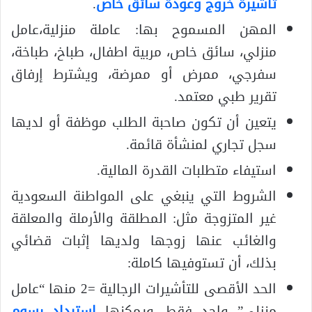
تأشيرة خروج وعودة سائق خاص
.
المهن المسموح بها: عاملة منزلية،عامل
منزلي، سائق خاص، مربية اطفال، طباخ، طباخة،
سفرجي، ممرض أو ممرضة، ويشترط إرفاق
تقرير طبي معتمد.
يتعين أن تكون صاحبة الطلب موظفة أو لديها
سجل تجاري لمنشأة قائمة.
استيفاء متطلبات القدرة المالية.
الشروط التي ينبغي على المواطنة السعودية
غير المتزوجة مثل: المطلقة والأرملة والمعلقة
والغائب عنها زوجها ولديها إثبات قضائي
بذلك، أن تستوفيها كاملة:
الحد الأقصى للتأشيرات الرجالية =2 منها “عامل
منزلي” واحد فقط، ويمكنها
استرداد رسوم