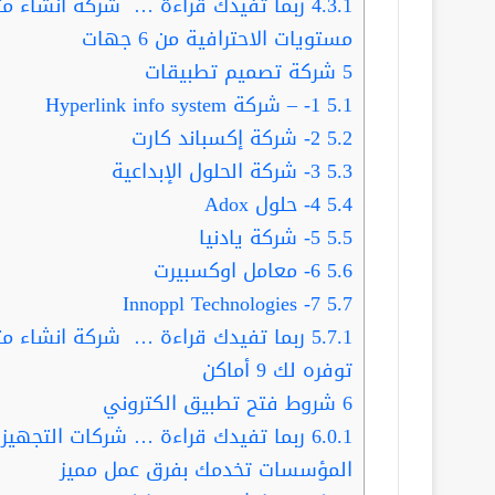
4.3.1
ربما تفيدك قراءة … شركة انشاء مت
مستويات الاحترافية من 6 جهات
5
شركة تصميم تطبيقات
5.1
1- – شركة Hyperlink info system
5.2
2- شركة إكسباند كارت
5.3
3- شركة الحلول الإبداعية
5.4
4- حلول Adox
5.5
5- شركة يادنيا
5.6
6- معامل اوكسبيرت
7- Innoppl Technologies
5.7
5.7.1
ربما تفيدك قراءة … شركة انشاء مت
توفره لك 9 أماكن
6
شروط فتح تطبيق الكتروني
6.0.1
ربما تفيدك قراءة … شركات التجهيزا
المؤسسات تخدمك بفرق عمل مميز