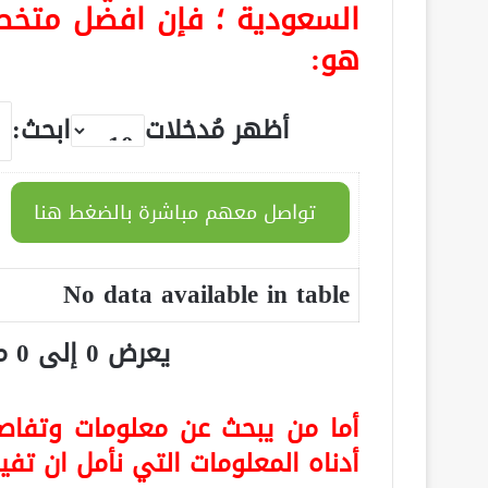
السعودية ؛ فإن افضل متخص
هو:
أظهر مُدخلات
ابحث:
تواصل معهم مباشرة بالضغط هنا
No data available in table
يعرض 0 إلى 0 من أصل 0 سجلّ
أما من يبحث عن معلومات وتفاصي
أدناه المعلومات التي نأمل ان تف