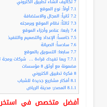
7
تكاليف انشاء تطبيق الكتروني
7.1
أولاً: نوع الموقع
7.2
ثانياً: المجال والاستضافة
7.3
ثالثاً: نظام الموقع وبرمجته
7.4
رابعا: عناصر وأجزاء الموقع
7.5
خامساً: الإعداد والتصميم والتنفيذ
7.6
سادساً: الصيانة
7.7
سابعا: التسويق بالموقع
7.7.1
ربما تفيدك قراءة … شركات برمجة تط
مضمونة مع أوثق 8 مؤسسات
8
فكرة تطبيق الكتروني
8.1
أفكار مشاريع جديدة للشباب
8.1.1
المصدر: مدينة الرياض
أفضل متخصص في استخراج