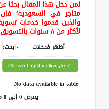
لمن دخل هذا المقال بحثا
متاجر في السعودية
؛ فإن
والذين قدموا خدمات تسويق
لأكثر من ٨ سنوات بالتسويق هم:
أظهر مُدخلات
ابحث:
تواصل معهم مباشرة بالضغط هنا
No data available in table
يعرض 0 إلى 0 من أصل 0 سجلّ