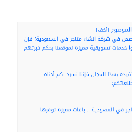
لموضوع
[
أخف
]
خصص في شركة انشاء متاجر في السعودية؛ فإن
ا خدمات تسويقية مميزة لموقعنا بحكم خبرتهم
ده بهذا المجال فإننا نسرد لكم أدناه
طلعاتكم:
جر في السعودية .. باقات مميزة توفرها