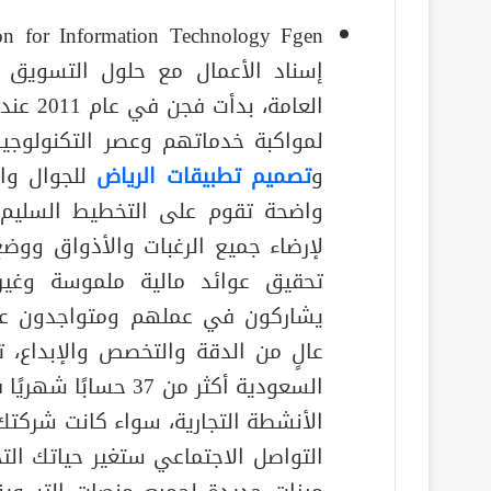
إسناد الأعمال مع حلول التسويق و
لمواكبة خدماتهم وعصر التكنولوجيا
و
تصميم تطبيقات الرياض
للجوال وال
واضحة تقوم على التخطيط السليم و
لإرضاء جميع الرغبات والأذواق ووض
تحقيق عوائد مالية ملموسة وغير 
يشاركون في عملهم ومتواجدون عل
عالٍ من الدقة والتخصص والإبداع، 
السعودية أكثر من 37
الأنشطة التجارية، سواء كانت شركتك
التواصل الاجتماعي ستغير حياتك الت