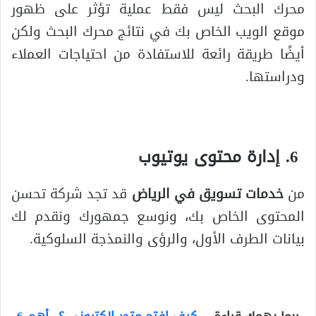
محرك البحث ليس فقط عملية تؤثر على ظهور
موقع الويب الخاص بك في نتائج محرك البحث ولكن
أيضًا طريقة رائعة للاستفادة من احتياجات العملاء
ودراستها.
إدارة محتوى يوتيوب
من
خدمات تسويق في الرياض
قد تجد شركة تحسن
المحتوى الخاص بك، ونوسع جمهورك ونقدم لك
بيانات الطرف الأول، والرؤى والنمذجة السلوكية.
ربما يهمك قراءة …
كيف افتح متجر الكتروني ؟.. أهم 6