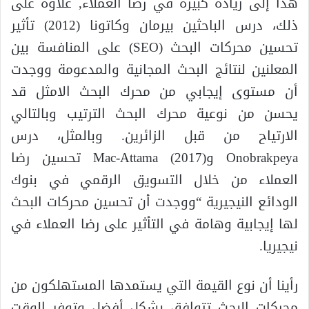
هذا إلى زيادة كبيرة في رضا العملاء, علاوة على
ذلك، درس الباحثين بيرمان وكاتونا (2012) تأثير
تحسين محركات البحث (SEO) على المنافسة بين
المعلنين لنتائج البحث المجانية والمدعومة ووجدت
أن مستوى إيجابي من محرك البحث الامثل قد
يحسن من نوعية محرك البحث الترتيب وبالتالي
الارتياح من قبل الزائرين. وبالمثل، درس
Onobrakpeya وMac-Attama (2017) تحسين رضا
العملاء من خلال التسويق الرقمي في بنوك
الودائع النيجيرية “ووجدت أن تحسين محركات البحث
لها إيجابية وهامة في التأثير على رضا العملاء في
نيجيريا.
رأينا أن نوع القيمة التي يستمدها المستهلكون من
محركات البحث تتوافق بشكل أفضل وتوفر الوقت