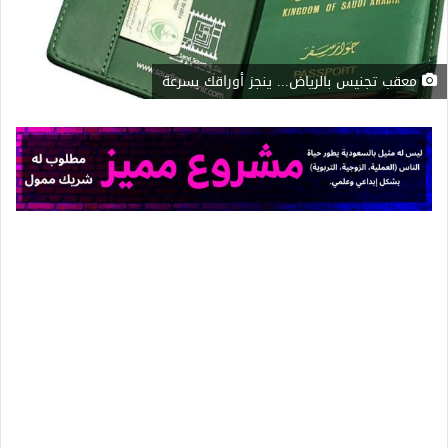
معقب تجنيس بالرياض... ينجز أوراقك بسرعة