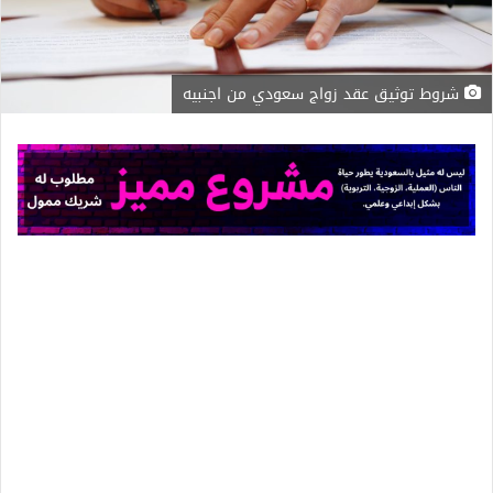
شروط توثيق عقد زواج سعودي من اجنبيه