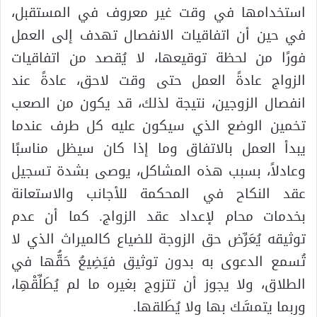
استخدامها في وقت غير معروف في المستقبل،
في حين أن اتفاقيات الانفصال تهدف إلى العمل
فورًا من لحظة توقيعها، لا يُقصد من اتفاقيات
الزواج عادةً العمل حتى وقت لاحق، عادةً عند
انفصال الزوجين، نتيجة لذلك، قد يكون من الصعب
تخمين الوضع الذي سيكون عليه كل طرف عندما
يبدأ العمل بالاتفاق وما إذا كان سيظل مناسبًا
وعادلاً، بسبب هذه المشاكل، يوصى بشدة تسجيل
عقد النكاح في المحكمة للأجانب والاستعانة
بخدمات محام لإعداد عقد الزواج. كما أن عدم
توثيقه يُعَرِّض حق الزوجة للضياع كالميراث الذي لا
تُسمع الدعوى به بدون توثيق فيَضِيعُ حَقُّها في
الطلاق، ولا يجوز أن تتزوج بغيره ما لم يُطَلِّقْهِا،
وربما يتمسَّك بها ولا يُطَلقها.