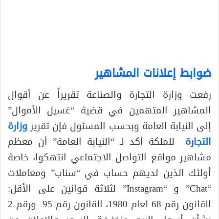
ضوابط إعلانات المشاهير
رفعت وزارة التجارة والصناعة تقريراً عن أقوال
المشاهير المتهمين في قضية “غسيل الأموال”
إلى النيابة العامة وبحسب المسئول فإن تقرير
وزارة
التجارة
للملكة أكد لـ “النيابة العامة” أن معظم
مشاهير مواقع التواصل الاجتماعي انتهكوا، خاصة
أولئك الذين لديهم حساب في “سناب” ومعاملات
“Chat” و “Instagram” لثلاثة قوانين على الأقل:
القانون رقم 68 لعام 1980، القانون رقم 95 ورقم 2