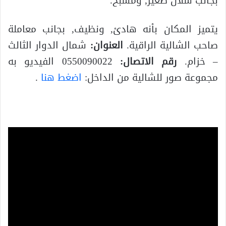
بجانب شلال صغير, ومسبح.
يتميز المكان بأنه هادئ, ونظيف, بجانب معاملة
صاحب الشالية الراقية.
العنوان:
شمال الدوار الثالث
– خزام.
رقم الاتصال:
0550090022 الفيديو به
مجموعة صور للشالية من الداخل:
اضغط هنا
.