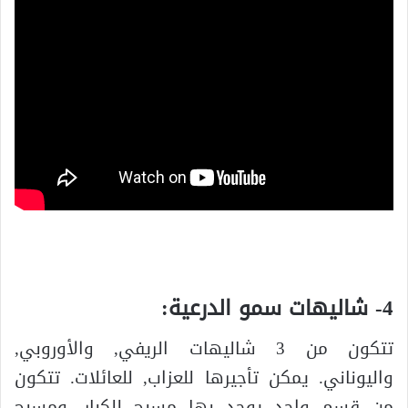
4- شاليهات سمو الدرعية:
تتكون من 3 شاليهات الريفي, والأوروبي,
واليوناني. يمكن تأجيرها للعزاب, للعائلات. تتكون
من قسم واحد يوجد بها مسبح للكبار, ومسبح