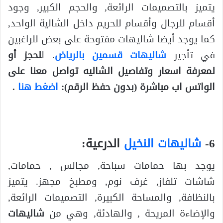
يتميز بالتصميمات الرائعة, والحجم الكبير, وجود
أقسام للرجال وأقسام للحريم داخل الشالية الواحد,
كما يوجد أيضا شاليهات مفتوحة على بعض للراغبين
في تأجير
شاليهات قسمين بالرياض
. ل
لحجز أو
لمعرفة اسعار وتفاصيل الشاليه تواصل معنا على
الواتس اب مباشرة (بدون حفظ الرقم):
اضغط هنا
.
6-
شاليهات النخيل
الدرعية:
يوجد بها حمامات سباحة, مجالس , حمامات,
شاشات تلفاز, غرف نوم, ومطبخ مجهز. يتميز
بالنظافة, والمساحة الكبيرة, التصميمات الرائعة,
والإضاءة المريحة , والهادئة, وهي من
شاليهات