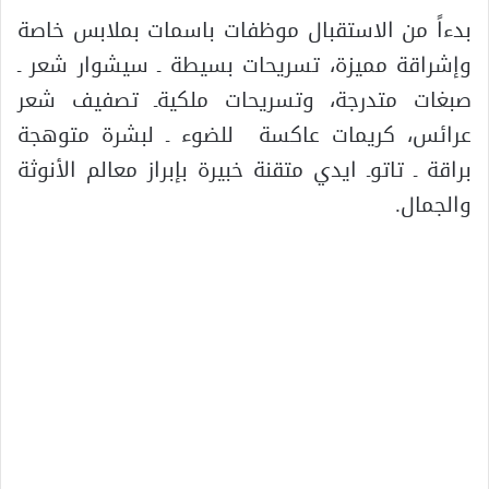
بدءاً من الاستقبال موظفات باسمات بملابس خاصة
وإشراقة مميزة، تسريحات بسيطة ـ سيشوار شعر ـ
صبغات متدرجة، وتسريحات ملكيةـ تصفيف شعر
عرائس، كريمات عاكسة للضوء ـ لبشرة متوهجة
براقة ـ تاتوـ ايدي متقنة خبيرة بإبراز معالم الأنوثة
والجمال.