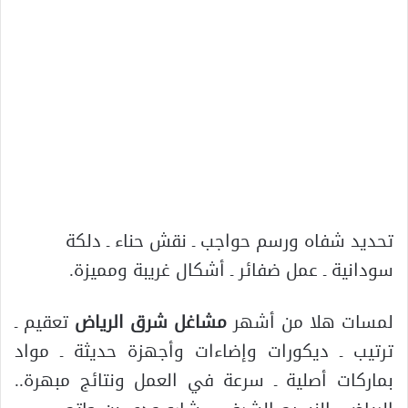
تحديد شفاه ورسم حواجب ـ نقش حناء ـ دلكة
سودانية ـ عمل ضفائر ـ أشكال غريبة ومميزة.
لمسات هلا من أشهر
مشاغل شرق الرياض
تعقيم ـ
ترتيب ـ ديكورات وإضاءات وأجهزة حديثة ـ مواد
بماركات أصلية ـ سرعة في العمل ونتائج مبهرة..