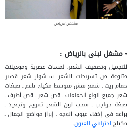
مشاغل الرياض
• مشغل لبنى بالرياض :
للتجميل وتصفيف الشعر، لمسات عصرية وموديلات
متنوعة من تسريحات الشعرـ سيشوار شعر قصيرـ
حمام زيت ـ شمع نقش متوسط مكياج ناعم ـ صبغات
شعرـ جميع انواع الحمامات ـ قص شعر ـ قص أطرف ـ
صبغة حواجب ـ سحب لون الشعرـ تمويج وتجعيد ـ
براعة في إخفاء عيوب الوجه ـ إبراز مواضع الجمال ـ
مكياج
احترافي للعيون
.