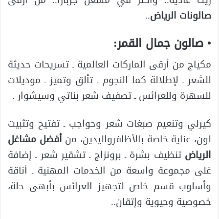
صالونات الرياض
..
• صالون جمال القمر:
مكياج من أرقى الماركات العالمية ـ تسريحات حديثة
للشعر ـ لإطلالة كما النجوم ـ تألق وتميز ـ موديلات
للسهرة وللعرائس ـ تصفيف شعر بناتي وسيشوار .
كيرلي وتنعيم صبغات شعر وحواجب ـ تفتيح وتثبيت
لون، عناية خاصة بالأظافرواليدين، من
أفضل مشاغل
الرياض
تنظيف بشرة ـ برونزاج ـ تشقير شعر ـ إضافة
غلى مجموعة واسعة من الخدمات المهنية ـ أناقة
وأسلوب قسم خاص لتجهيز العرائس بأبهى حلة،
خصوصية وحيوية وإتقان..