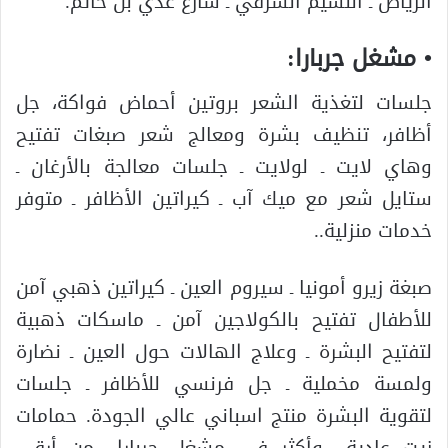
الرياض ـ النسيم الشرفي ـ شارع عدي بن حاتم.
• مشغل جربارا:
جلسات لتغذية الشعر بروتين أحماض فواكة، جل
أظافر، تنظيف بشرة ومعالج شعر صبغات تفتيح
وهاي لايت ـ لولايت ـ جلسات معالجة بالأرغان ـ
ستايل شعر مع ميك آب ـ كيراتين الأظافر ـ متوفر
خدمات منزلية..
صبغة زيرو أمونيا ـ سيروم العين ـ كيراتين ذهبي آمن
للأطفال تفتيح بالكولاجين آمن ـ ماسكات ذهبية
لتفتيح البشرة ـ وعلاج الهالات حول العين ـ نضارة
ولمسة مخملية ـ جل فرنسي للأظافر ـ جلسات
لتقوية البشرة منتج اسباني عالي الجودة. حمامات
زيت عادية.. وأكثر في مشغل جربارا.. من أرقى