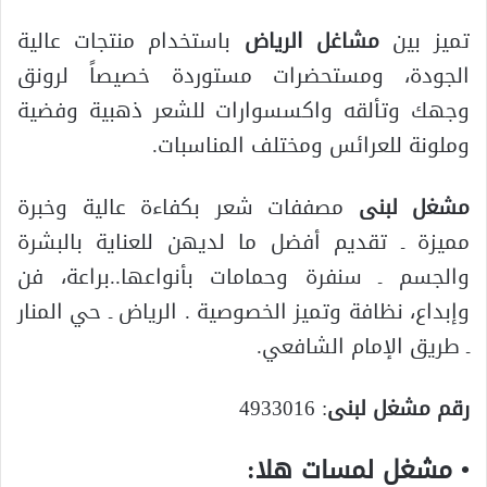
تميز بين
مشاغل الرياض
باستخدام منتجات عالية
الجودة، ومستحضرات مستوردة خصيصاً لرونق
وجهك وتألقه واكسسوارات للشعر ذهبية وفضية
وملونة للعرائس ومختلف المناسبات.
مشغل لبنى
مصففات شعر بكفاءة عالية وخبرة
مميزة ـ تقديم أفضل ما لديهن للعناية بالبشرة
والجسم ـ سنفرة وحمامات بأنواعها..براعة، فن
وإبداع، نظافة وتميز الخصوصية . الرياض ـ حي المنار
ـ طريق الإمام الشافعي.
رقم مشغل لبنى
: 4933016
• مشغل لمسات هلا: