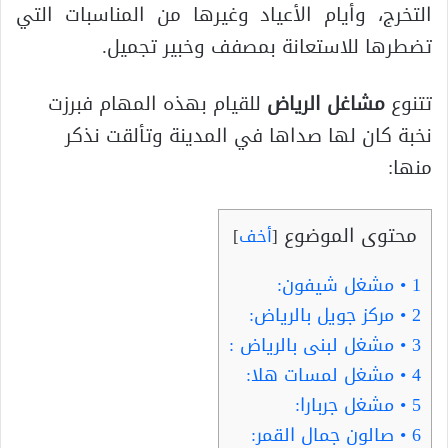
التخرج، وأيام الأعياد وغيرها من المناسبات التي
تضطرها للاستعانة بمصفف وخبير تجميل.
تتنوع
مشاغل الرياض
للقيام بهذه المهام فبرزت
نخبة كان لها صداها في المدينة وتألقت نذكر
منها:
محتوى الموضوع
[
أخف
]
1
• مشغل شيفون:
2
• مركز جويل بالرياض:
3
• مشغل لبنى بالرياض :
4
• مشغل لمسات هلا:
5
• مشغل جربارا:
6
• صالون جمال القمر: